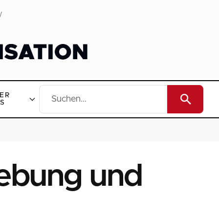
y
ER
S
gebung und