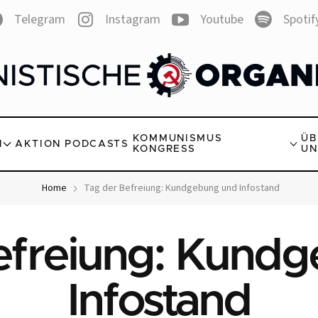
Telegram
Instagram
Youtube
Spotif
KOMMUNISMUS
ÜB
N
AKTION
PODCASTS
KONGRESS
UN
Home
Tag der Befreiung: Kundgebung und Infostand
efreiung: Kund
Infostand