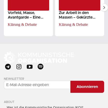
Vorfeld, Masse,
Zur Arbeit in den
Avantgarde – Eine
Massen – Gekürzte
Antwort auf Genossin
Version des Beschluss
Klärung & Debatte
Klärung & Debatte
Mina Pawlitschenko
der 2. VV
NEWSLETTER
Abonnieren
ABOUT
Wer ist die Kommunistische Organisation (KO)?