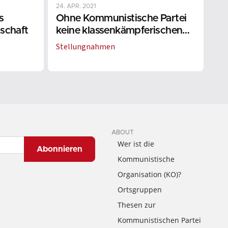
24. APR. 2021
19. 
s
Ohne Kommunistische Partei
Ar
nschaft
keine klassenkämpferischen
Klä
Gewerkschaften
Stellungnahmen
ABOUT
Wer ist die
Abonnieren
Kommunistische
Organisation (KO)?
Ortsgruppen
Thesen zur
Kommunistischen Partei