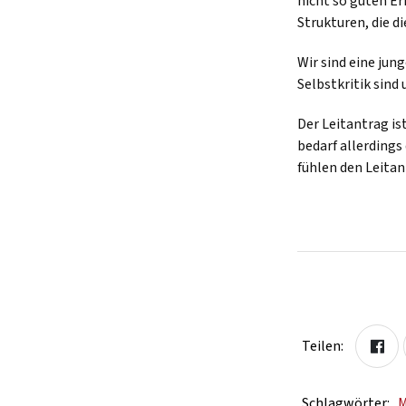
nicht so guten E
Strukturen, die d
Wir sind eine jun
Selbstkritik sind
Der Leitantrag is
bedarf allerdings
fühlen den Leita
Teilen:
Schlagwörter:
M