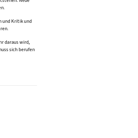
ntstehen. Neue
en.
 und Kritik und
ren.
hr daraus wird,
muss sich berufen