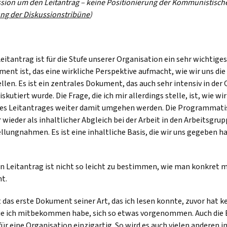
ssion um den Leitantrag – keine Positionierung der Kommunistisch
ng der Diskussionstribüne
)
Leitantrag ist für die Stufe unserer Organisation ein sehr wichtig
ment ist, das eine wirkliche Perspektive aufmacht, wie wir uns di
llen. Es ist ein zentrales Dokument, das auch sehr intensiv in der
kutiert wurde. Die Frage, die ich mir allerdings stelle, ist, wie wi
es Leitantrages weiter damit umgehen werden. Die Programmat
wieder als inhaltlicher Abgleich bei der Arbeit in den Arbeitsgru
llungnahmen. Es ist eine inhaltliche Basis, die wir uns gegeben ha
n Leitantrag ist nicht so leicht zu bestimmen, wie man konkret 
t.
t das erste Dokument seiner Art, das ich lesen konnte, zuvor hat 
die ich mitbekommen habe, sich so etwas vorgenommen. Auch die 
für eine Organisation einzigartig. So wird es auch vielen anderen i