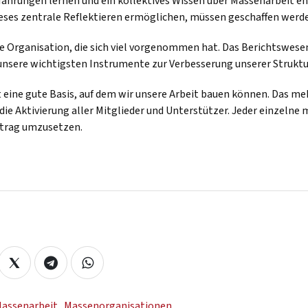
rfahrungen lernen und ein kollektives Wissen über Massenarbeit e
ieses zentrale Reflektieren ermöglichen, müssen geschaffen werd
ge Organisation, die sich viel vorgenommen hat. Das Berichtswesen
 unsere wichtigsten Instrumente zur Verbesserung unserer Struktu
t eine gute Basis, auf dem wir unsere Arbeit bauen können. Das me
 die Aktivierung aller Mitglieder und Unterstützer. Jeder einzelne 
ntrag umzusetzen.
assenarbeit
,
Massenorganisationen