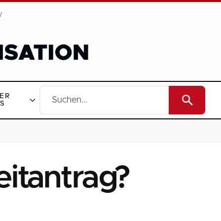
y
ER
S
itantrag?