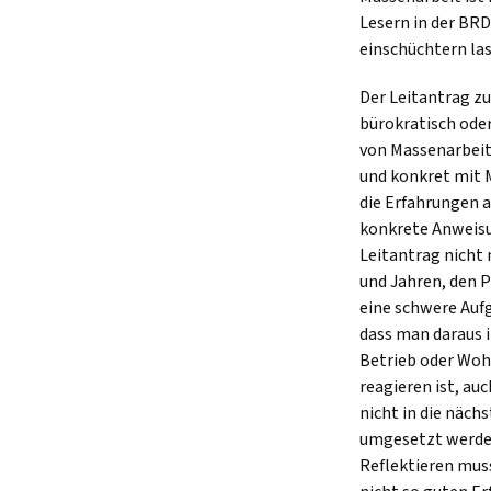
Lesern in der BRD
einschüchtern las
Der Leitantrag z
bürokratisch oder
von Massenarbeit 
und konkret mit M
die Erfahrungen 
konkrete Anweisun
Leitantrag nicht
und Jahren, den P
eine schwere Auf
dass man daraus i
Betrieb oder Wohn
reagieren ist, au
nicht in die näch
umgesetzt werden 
Reflektieren muss