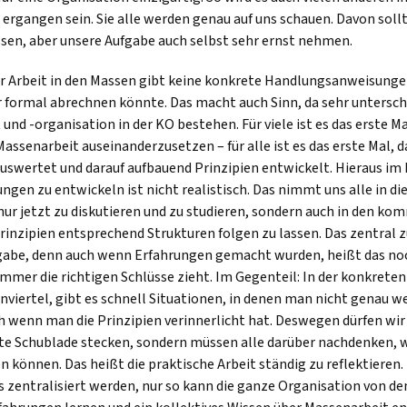
 ergangen sein. Sie alle werden genau auf uns schauen. Davon sollt
sen, aber unsere Aufgabe auch selbst sehr ernst nehmen.
ur Arbeit in den Massen gibt keine konkrete Handlungsanweisunge
 formal abrechnen könnte. Das macht auch Sinn, da sehr untersch
und -organisation in der KO bestehen. Für viele ist es das erste Ma
assenarbeit auseinanderzusetzen – für alle ist es das erste Mal, 
auswertet und darauf aufbauend Prinzipien entwickelt. Hieraus i
gen zu entwickeln ist nicht realistisch. Das nimmt uns alle in die
 nur jetzt zu diskutieren und zu studieren, sondern auch in den 
rinzipien entsprechend Strukturen folgen zu lassen. Das zentral z
gabe, denn auch wenn Erfahrungen gemacht wurden, heißt das noc
mmer die richtigen Schlüsse zieht. Im Gegenteil: In der konkreten
viertel, gibt es schnell Situationen, in denen man nicht genau we
ch wenn man die Prinzipien verinnerlicht hat. Deswegen dürfen wir
ste Schublade stecken, sondern müssen alle darüber nachdenken, w
können. Das heißt die praktische Arbeit ständig zu reflektieren.
 zentralisiert werden, nur so kann die ganze Organisation von de