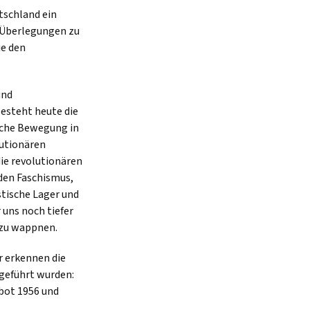
tschland ein
 Überlegungen zu
ie den
und
esteht heute die
sche Bewegung in
lutionären
ie revolutionären
den Faschismus,
stische Lager und
 uns noch tiefer
 zu wappnen.
r erkennen die
 geführt wurden:
rbot 1956 und