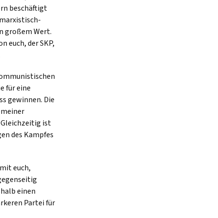
rn beschäftigt
marxistisch-
von großem Wert.
on euch, der SKP,
.
 kommunistischen
e für eine
ss gewinnen. Die
emeiner
leichzeitig ist
ngen des Kampfes
 mit euch,
gegenseitig
halb einen
ärkeren Partei für