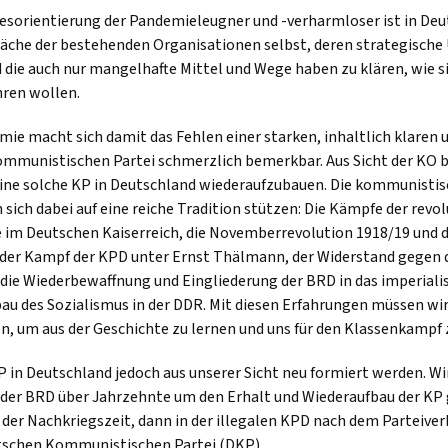
Desorientierung der Pandemieleugner und -verharmloser ist in Deu
äche der bestehenden Organisationen selbst, deren strategische
d die auch nur mangelhafte Mittel und Wege haben zu klären, wie s
ren wollen.
mie macht sich damit das Fehlen einer starken, inhaltlich klaren 
ommunistischen Partei schmerzlich bemerkbar. Aus Sicht der KO b
ine solche KP in Deutschland wiederaufzubauen. Die kommunisti
sich dabei auf eine reiche Tradition stützen: Die Kämpfe der revo
 im Deutschen Kaiserreich, die Novemberrevolution 1918/19 und d
 der Kampf der KPD unter Ernst Thälmann, der Widerstand gegen 
die Wiederbewaffnung und Eingliederung der BRD in das imperiali
bau des Sozialismus in der DDR. Mit diesen Erfahrungen müssen wir
n, um aus der Geschichte zu lernen und uns für den Klassenkampf
 in Deutschland jedoch aus unserer Sicht neu formiert werden. Wi
n der BRD über Jahrzehnte um den Erhalt und Wiederaufbau der KP
 der Nachkriegszeit, dann in der illegalen KPD nach dem Parteive
utschen Kommunistischen Partei (DKP).