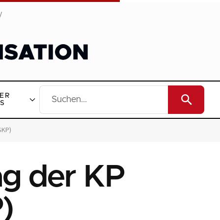
y
ER
S
SKP)
ag der KP
)