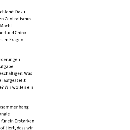
chland: Dazu
hen Zentralismus
 Macht
land und China
iesen Fragen
orderungen
Aufgabe
eschäftigen: Was
i aufgestellt
e? Wir wollen ein
n Zusammenhang
onale
für ein Erstarken
itiert, dass wir