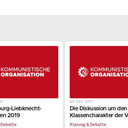
19
04. DEZ. 2017
urg-Liebknecht-
Die Diskussion um den
en 2019
Klassencharakter der 
China: Ausdruck der
 Debatte
Klärung & Debatte