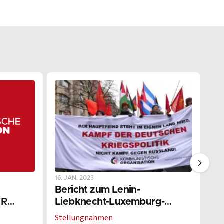
16. JAN. 2023
02.
Bericht zum Lenin-
De
VR
Liebknecht-Luxemburg-
Fr
Wochenende
Stellungnahmen
St