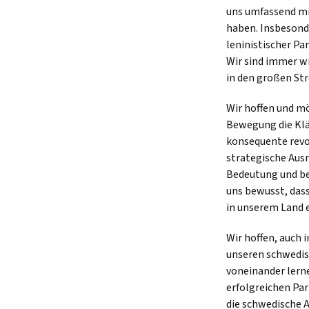
uns umfassend mi
haben. Insbesonde
leninistischer Pa
Wir sind immer wi
in den großen St
Wir hoffen und m
Bewegung die Klär
konsequente revo
strategische Aus
Bedeutung und bes
uns bewusst, das
in unserem Land 
Wir hoffen, auch 
unseren schwedis
voneinander lern
erfolgreichen Part
die schwedische 