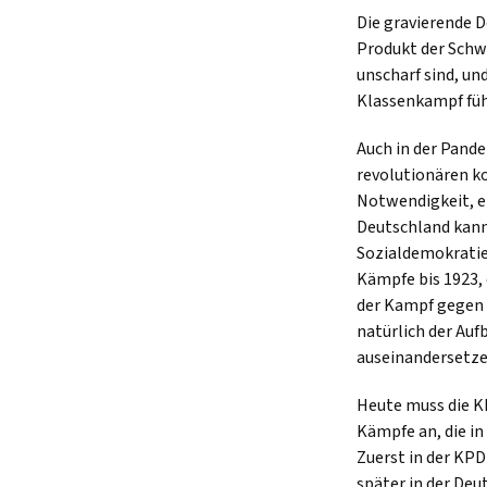
Die gravierende 
Produkt der Schw
unscharf sind, un
Klassenkampf füh
Auch in der Pande
revolutionären k
Notwendigkeit, e
Deutschland kann 
Sozialdemokratie
Kämpfe bis 1923,
der Kampf gegen 
natürlich der Auf
auseinandersetze
Heute muss die KP
Kämpfe an, die i
Zuerst in der KPD
später in der De