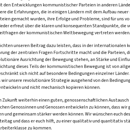
t den Entwicklungen kommunistischer Parteien in anderen Lände
re die Erfahrungen, die in einigen Ländern mit dem Aufbau neuer 
rteien gemacht wurden, ihre Erfolge und Probleme, sind für uns 
eder erfreut über die klaren und konsequenten Standpunkte, die v
reitfragen der kommunistischen Weltbewegung vertreten werden
öchten unseren Beitrag dazu leisten, dass in der internationalen
ung der zentralen Fragen Fortschritte macht und die Parteien, di
lutionäre Ausrichtung der Bewegung stehen, an Stärke und Einflu
richtung dieses Teils der kommunistischen Bewegung ist von allg
chränkt sich nicht auf besondere Bedingungen einzelner Länder. G
s wir unsere revolutionäre Strategie ausgehend von den Bedingu
entwickeln und nicht mechanisch kopieren können.
in Zukunft weiterhin einen guten, genossenschaftlichen Austausch
chen Genossinnen und Genossen entwickeln zu können, dass wir 
en und gemeinsam stärker werden können. Wir wünschen euch des
eitag und dass er euch hilft, zu einer qualitativ und quantitativ st
Arbeiterklasse zu kommen.