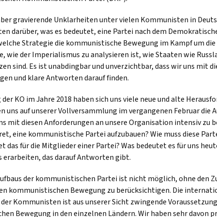
aber gravierende Unklarheiten unter vielen Kommunisten in Deuts
ten darüber, was es bedeutet, eine Partei nach dem Demokratisc
 welche Strategie die kommunistische Bewegung im Kampf um die
e, wie der Imperialismus zu analysieren ist, wie Staaten wie Russ
en sind. Es ist unabdingbar und unverzichtbar, dass wir uns mit d
igen und klare Antworten darauf finden.
 der KO im Jahre 2018 haben sich uns viele neue und alte Herausf
ben uns auf unserer Vollversammlung im vergangenen Februar die 
 mit diesen Anforderungen an unsere Organisation intensiv zu b
ret, eine kommunistische Partei aufzubauen? Wie muss diese Parte
t das für die Mitglieder einer Partei? Was bedeutet es für uns heut
 erarbeiten, das darauf Antworten gibt.
Aufbaus der kommunistischen Partei ist nicht möglich, ohne de
len kommunistischen Bewegung zu berücksichtigen. Die internati
er Kommunisten ist aus unserer Sicht zwingende Voraussetzung 
hen Bewegung in den einzelnen Ländern. Wir haben sehr davon prof