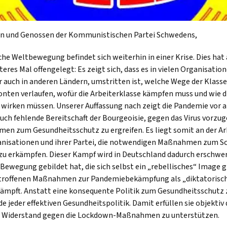
n und Genossen der Kommunistischen Partei Schwedens,
e Weltbewegung befindet sich weiterhin in einer Krise. Dies hat 
eres Mal offengelegt: Es zeigt sich, dass es in vielen Organisation
r auch in anderen Ländern, umstritten ist, welche Wege der Klas
onten verlaufen, wofür die Arbeiterklasse kämpfen muss und wie
wirken müssen. Unserer Auffassung nach zeigt die Pandemie vor a
uch fehlende Bereitschaft der Bourgeoisie, gegen das Virus vorzu
men zum Gesundheitsschutz zu ergreifen. Es liegt somit an der Ar
ganisationen und ihrer Partei, die notwendigen Maßnahmen zum S
zu erkämpfen. Dieser Kampf wird in Deutschland dadurch erschwert
 Bewegung gebildet hat, die sich selbst ein „rebellisches“ Image g
troffenen Maßnahmen zur Pandemiebekämpfung als „diktatorische“
ämpft. Anstatt eine konsequente Politik zum Gesundheitsschutz z
de jeder effektiven Gesundheitspolitik. Damit erfüllen sie objektiv
m Widerstand gegen die Lockdown-Maßnahmen zu unterstützen.