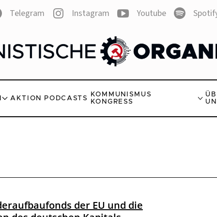
Telegram
Instagram
Youtube
Spotif
KOMMUNISMUS
ÜB
N
AKTION
PODCASTS
KONGRESS
UN
eraufbaufonds der EU und die