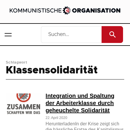
Schlagwort
Klassensolidarität
Integration und Spaltung
der Arbeiterklasse durch
geheuchelte Solidarität
22. April 2020
HerunterladenIn der Krise zeigt sich
die hässliche Fratze des Kapitalismus