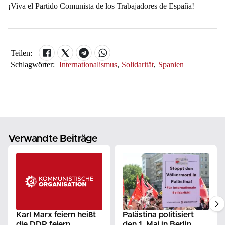
¡Viva el Partido Comunista de los Trabajadores de España!
Teilen:
Schlagwörter:
Internationalismus
,
Solidarität
,
Spanien
Verwandte Beiträge
Karl Marx feiern heißt
Palästina politisiert
die DDR feiern
den 1. Mai in Berlin