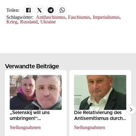
Teilen:
Schlagwörter:
Antifaschismus
,
Faschismus
,
Imperialismus
,
Krieg
,
Russland
,
Ukraine
Verwandte Beiträge
„Selenskij will uns
Die Relativierung des
umbringen!“
Antisemitismus durch
Solidaritätsaufruf der
die
Stellungnahmen
Stellungnahmen
Kononovich-Brüder
Gedenkstättenleitung
Buchenwald