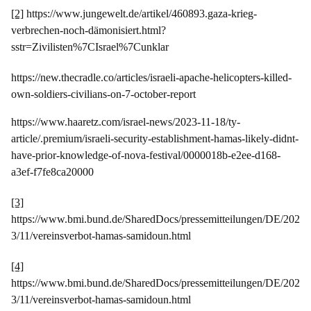
[2]
https://www.jungewelt.de/artikel/460893.gaza-krieg-
verbrechen-noch-dämonisiert.html?
sstr=Zivilisten%7CIsrael%7Cunklar
https://new.thecradle.co/articles/israeli-apache-helicopters-killed-
own-soldiers-civilians-on-7-october-report
https://www.haaretz.com/israel-news/2023-11-18/ty-
article/.premium/israeli-security-establishment-hamas-likely-didnt-
have-prior-knowledge-of-nova-festival/0000018b-e2ee-d168-
a3ef-f7fe8ca20000
[3]
https://www.bmi.bund.de/SharedDocs/pressemitteilungen/DE/202
3/11/vereinsverbot-hamas-samidoun.html
[4]
https://www.bmi.bund.de/SharedDocs/pressemitteilungen/DE/202
3/11/vereinsverbot-hamas-samidoun.html