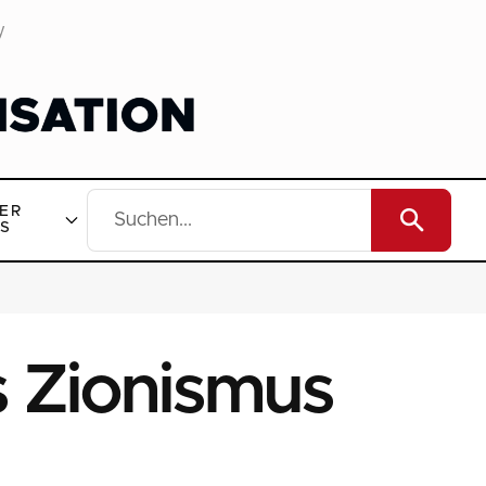
y
ER
S
s Zionismus