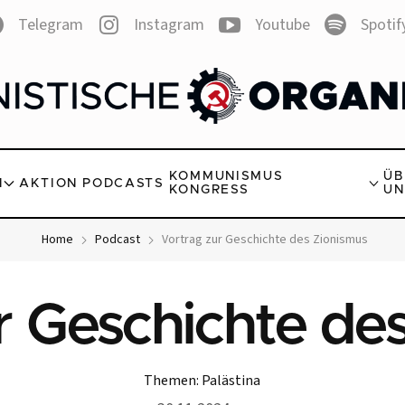
Telegram
Instagram
Youtube
Spotif
KOMMUNISMUS
ÜB
N
AKTION
PODCASTS
KONGRESS
UN
Home
Podcast
Vortrag zur Geschichte des Zionismus
r Geschichte de
Themen:
Palästina