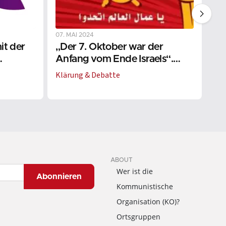
07. MAI 2024
04.
it der
„Der 7. Oktober war der
We
Anfang vom Ende Israels“.
ve
ahost!
Interview mit Anwar Khoury –
Klärung & Debatte
St
Teil 2
ABOUT
Wer ist die
Abonnieren
Kommunistische
Organisation (KO)?
Ortsgruppen