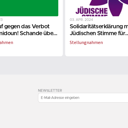
23
03. APR. 2024
uf gegen das Verbot
Solidaritätserklärung m
midoun! Schande über
Jüdischen Stimme für
rat der „Roten Hilfe“
gerechten Frieden in N
nahmen
Stellungnahmen
NEWSLETTER