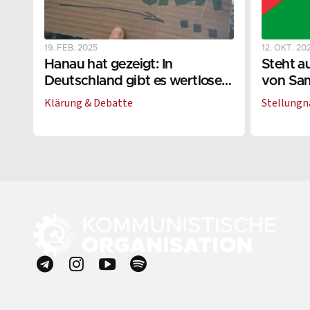
19. FEB. 2025
12. OKT. 20
Hanau hat gezeigt: In
Steht a
Deutschland gibt es wertloses
von Sa
Leben
den Ver
Klärung & Debatte
Stellung