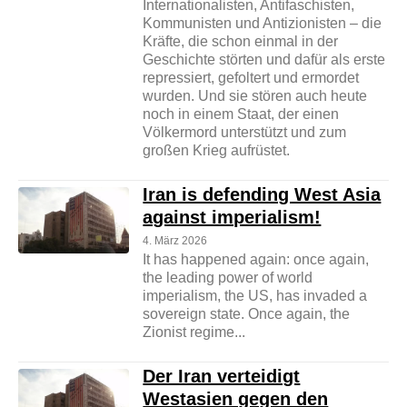
Internationalisten, Antifaschisten,
Kommunisten und Antizionisten – die
Kräfte, die schon einmal in der
Geschichte störten und dafür als erste
repressiert, gefoltert und ermordet
wurden. Und sie stören auch heute
noch in einem Staat, der einen
Völkermord unterstützt und zum
großen Krieg aufrüstet.
Iran is defending West Asia
against imperialism!
4. März 2026
It has happened again: once again,
the leading power of world
imperialism, the US, has invaded a
sovereign state. Once again, the
Zionist regime...
Der Iran verteidigt
Westasien gegen den