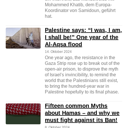
Mohammed Khatib, dem Europa-
Koordinator von Samidoun, geführt
hat.
Palestine says: “I was, I am,
I shall be!” One year of the
Al-Aqsa flood
14. Oktober 2024
One year ago, the resistance in the
Gaza Strip rose up to break out of the
open-air prison, to disprove the myth
of Israel's invincibility, to remind the
world that the Palestinians still exist,
to bring the hundred-year war in
Palestine hopefully to its final phase.
Fifteen common Myths
about Hamas – and why we
must fight against its Ban!
8. Oktober 2024