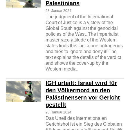
Palestinians
28. Januar 2024
The judgment of the International
Court of Justice is a victory of the
Global South against the genocidal
policies of the West. The imperialist
master race attitude of the Western
states finds this fact alone outrageous
and tries to ignore and deny it! The
text explains the details of the verdict
and shows the cover-up by the
Western media.
IGH urteilt: Israel wird für
den Völkermord an den
Palästinensern vor Gericht
gestellt
28. Januar 2024
Das Urteil des Internationalen
Gerichtshof ist ein Sieg des Globalen
Südens gegen die Völkermord-Politik