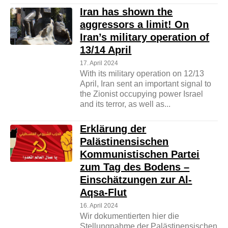
Iran has shown the
aggressors a limit! On
Iran’s military operation of
13/14 April
17. April 2024
With its military operation on 12/13
April, Iran sent an important signal to
the Zionist occupying power Israel
and its terror, as well as...
Erklärung der
Palästinensischen
Kommunistischen Partei
zum Tag des Bodens –
Einschätzungen zur Al-
Aqsa-Flut
16. April 2024
Wir dokumentierten hier die
Stellungnahme der Palästinensischen